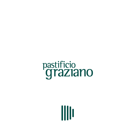
ACCEDI
Password dimenticata?
I NOSTRI FORMATI
Formati lunghi
Formati corti
Formati bambini
SHOP ONLINE
PASTIFICIO GRAZIANO
Il pastificio
Le trafile della tradizione
Le ricette
Contatti