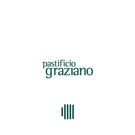
Analisi Università.pdf
MININNI 300621.pdf
LOTTO 210-21.pdf